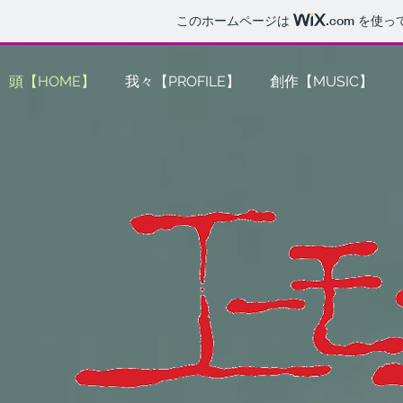
このホームページは
.com
を使っ
頭【HOME】
我々【PROFILE】
創作【MUSIC】