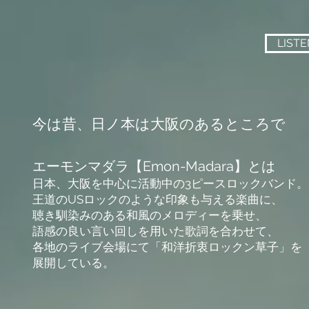
LISTE
今は昔、日ノ本は大阪のあるところで
エーモンマダラ【Emon-Madara】とは
日本、大阪を中心に活動中の3ピースロックバンド。
王道のUSロックのような印象も与える楽曲に、
聴き馴染みのある和風のメロディーを乗せ、
語感の良い言い回しを用いた歌詞を合わせて、
各地のライブ会場にて「和洋折衷ロックン草子」を
展開している。